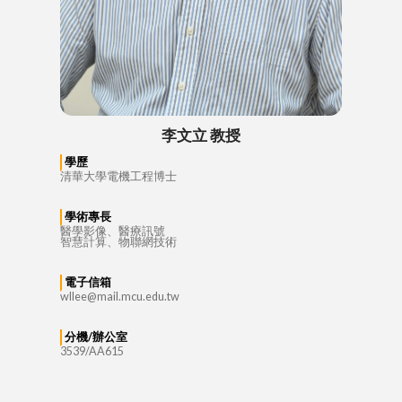
李文立 教授
學歷
清華大學電機工程博士
學術專長
醫學影像、醫療訊號
智慧計算、物聯網技術
電子信箱
wllee@mail.mcu.edu.tw
分機/辦公室
3539/AA615