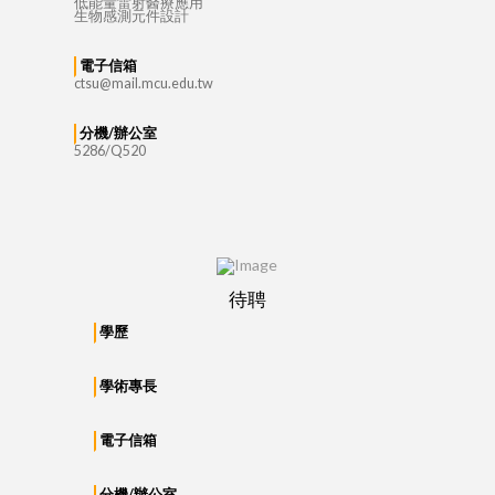
低能量雷射醫療應用
生物感測元件設計
電子信箱
ctsu@mail.mcu.edu.tw
分機/辦公室
5286/Q520
待聘
學歷
學術專長
電子信箱
分機/辦公室