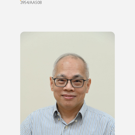
3954/AA508